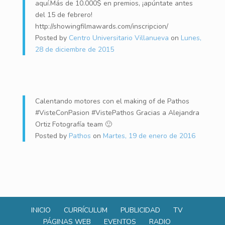
aquí.Más de 10.000$ en premios, ¡apúntate antes
del 15 de febrero!
http://showingfilmawards.com/inscripcion/
Posted by
Centro Universitario Villanueva
on
Lunes,
28 de diciembre de 2015
Calentando motores con el making of de Pathos
#VisteConPasion #VistePathos Gracias a Alejandra
Ortiz Fotografía team 🙂
Posted by
Pathos
on
Martes, 19 de enero de 2016
INICIO
CURRÍCULUM
PUBLICIDAD
TV
PÁGINAS WEB
EVENTOS
RADIO